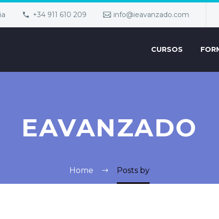
ña
+34 911 610 209
info@ieavanzado.com
CURSOS
FOR
EAVANZADO
Home
Posts by