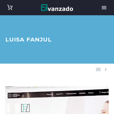
LUISA FANJUL

