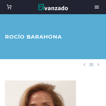
ROCÍO BARAHONA


