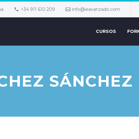
ña
+34 911 610 209
info@ieavanzado.com
CURSOS
FOR
CHEZ SÁNCHEZ