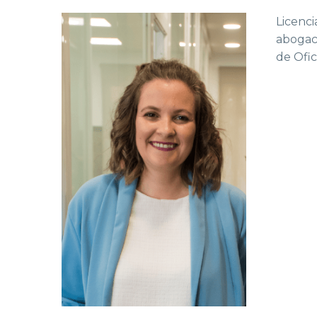
Licenci
abogac
de Ofic