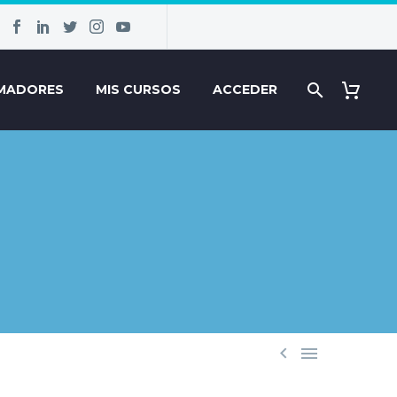
MADORES
MIS CURSOS
ACCEDER

