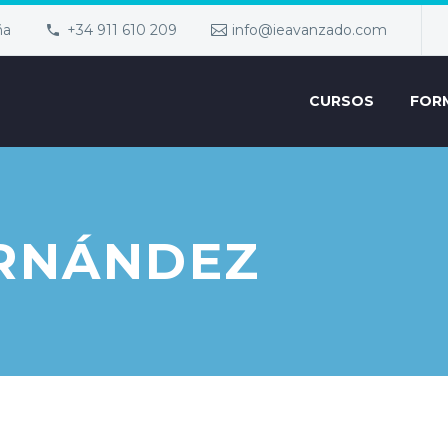
ña
+34 911 610 209
info@ieavanzado.com
CURSOS
FOR
ERNÁNDEZ