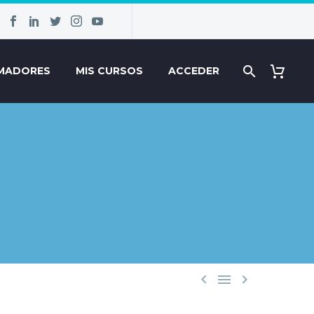
MADORES
MIS CURSOS
ACCEDER


