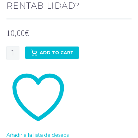
RENTABILIDAD?
10,00
€
¿Cómo
ADD TO CART
hacer
un
análisis
de
rentabilidad?
quantity
Añadir a la lista de deseos