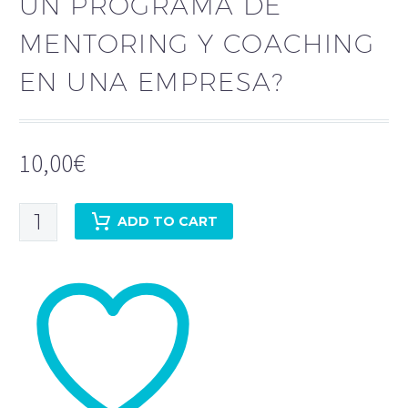
UN PROGRAMA DE
MENTORING Y COACHING
EN UNA EMPRESA?
10,00
€
¿Cómo
ADD TO CART
desarrollar
un
programa
de
mentoring
y
coaching
en