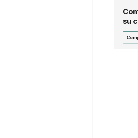
Comp
su 
Comp