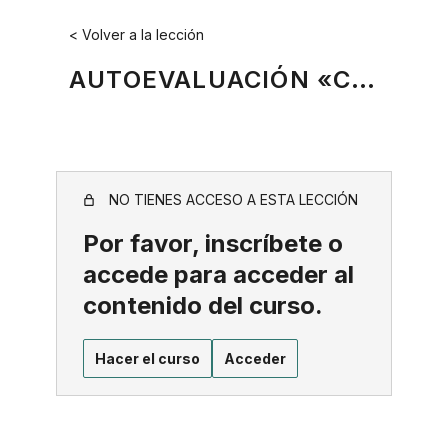
Saltar
< Volver a la lección
al
contenido
AUTOEVALUACIÓN «CÓMO ORGANIZAR LA FIRMA DE UN CONVENIO» CUESTIONARIO
NO TIENES ACCESO A ESTA LECCIÓN
Por favor, inscríbete o
accede para acceder al
contenido del curso.
Hacer el curso
Acceder