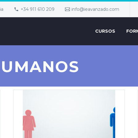
ña
+34 911 610 209
info@ieavanzado.com
CURSOS
FOR
HUMANOS