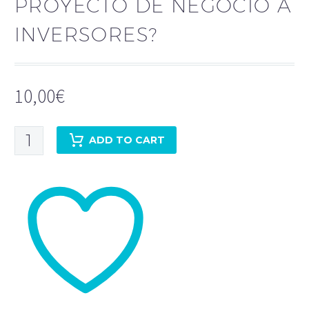
PROYECTO DE NEGOCIO A
INVERSORES?
10,00
€
¿Cómo
ADD TO CART
presentar
un
proyecto
de
negocio
a
inversores?
quantity