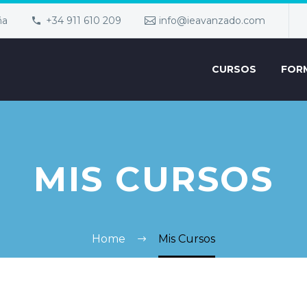
ña
+34 911 610 209
info@ieavanzado.com
CURSOS
FOR
MIS CURSOS
Home
Mis Cursos