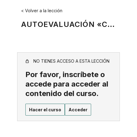
Saltar
< Volver a la lección
al
contenido
AUTOEVALUACIÓN «CÓMO MEJORAR LA RELACIÓN ENTRE EL JEFE Y EL EQUIPO» CUESTIONARIO
NO TIENES ACCESO A ESTA LECCIÓN
Por favor, inscríbete o
accede para acceder al
contenido del curso.
Hacer el curso
Acceder